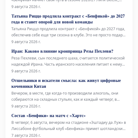
принимая команду «Академику де Визеу». Без красно-белых
9 августа 2026 г.
трибун, без кричалок, без ничего – только игра. Однако
Татьяна Риццо продлила контракт с «Бенфикой» до 2027
«Бенфика» не оставит своих болельщиков одних дома,
года и станет опорой для новой команды
смотреть матч по
Татьяна Риццо продлила контракт с «Бенфикой» до 2027 года,
обеспечив себе еще три сезона в клубе. Это не просто подарок
для болельщиков волейбольной команды «орлов», а гарантия
9 августа 2026 г.
сохранения одной из самых надежных фигур в обороне
Иран: Каково влияние кронпринца Резы Пехлеви?
«красных». Аргентинская спортсменка выступает на позиции
Реза Пехлеви, сын последнего шаха, считается политической
либе
надеждой Ирана. Часть иранского населения питает к нему
симпатию, веря, что именно он должен возглавить страну.
9 августа 2026 г.
Сам Пехлеви активно путешествует по миру, лоббируя
Отшельники и искатели смысла: как живут цифровые
интересы оппозиции и постоянно выражая свою
кочевники Китая
заинтересованнос
Вечером, в месте, где когда-то производили алкоголь, они
собираются на складных стульях, как и каждый четверг, в
своей общине для жизни и работы в Исяне, у подножия
9 августа 2026 г.
горных лесов. Среди них Фэн, который уволился из
Состав «Бенфики» на матч с «Хартс»
государственного предприятия, так как ему больше не
В четверг, 6 августа, вечером на стадионе «Эштадиу да Луж» в
позволяли самостоятельно
Лиссабоне футбольный клуб «Бенфика» примет шотландский
«Хартс» в рамках первого матча третьего квалификационного
7 августа 2026 г.