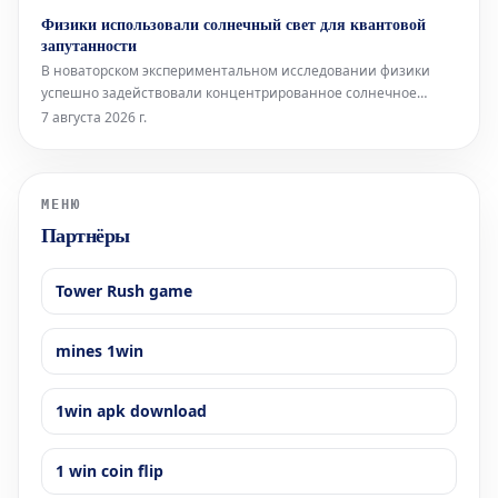
раунда Лиги Европы. Стартовый состав «Бенфики» Вратарь:
Физики использовали солнечный свет для квантовой
Самуэл Соареш Защитники: Александер Ба
запутанности
В новаторском экспериментальном исследовании физики
успешно задействовали концентрированное солнечное
излучение для генерации квантово-запутанных фотонов. Это
7 августа 2026 г.
достижение является важным шагом на пути к разработке
устойчивых квантовых технологий, работающих на основе
возобновляемых источников эн
МЕНЮ
Партнёры
Tower Rush game
mines 1win
1win apk download
1 win coin flip