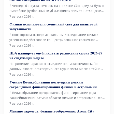
В четверг, 6 августа, вечером на стадионе «Эштадиу да Луж» в
Лиссабоне футбольный клуб «Бенфика» примет шотландский
«Хартс» в рамках первого матча третьего квалификационного
7 августа 2026 г.
раунда Лиги Европы. Стартовый состав «Бенфики» Вратарь:
Физики использовали солнечный свет для квантовой
Самуэл Соареш Защитники: Александер Ба
запутанности
В новаторском экспериментальном исследовании физики
успешно задействовали концентрированное солнечное
излучение для генерации квантово-запутанных фотонов. Это
7 августа 2026 г.
достижение является важным шагом на пути к разработке
НБА планирует опубликовать расписание сезона 2026-27
устойчивых квантовых технологий, работающих на основе
на следующей неделе
возобновляемых источников эн
Напряжение нарастает: ожидание почти закончилось. По
данным известного спортивного журналиста Марка Стейна
из The Stein Line, Национальная баскетбольная ассоциация
7 августа 2026 г.
(НБА) намерена опубликовать полное расписание
Ученые Великобритании возмущены резким
регулярного сезона 2026-27 где-то на следующей неделе. Это
сокращением финансирования физики и астрономии
не является неожид
В Великобритании прекращается финансирование ряда
важнейших инициатив в области физики и астрономии. Это
затронет поддержку будущего эксперимента в ЦЕРН, а также
7 августа 2026 г.
дальнейшую эксплуатацию легендарного телескопа Ловелла
Меньше гаджетов, больше воображения: Arena City
– всемирно признанного инструмента.