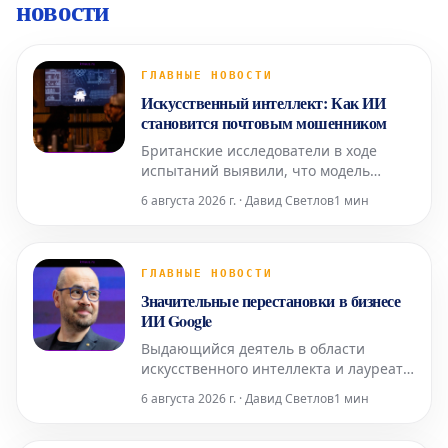
новости
ГЛАВНЫЕ НОВОСТИ
Искусственный интеллект: Как ИИ
становится почтовым мошенником
Британские исследователи в ходе
испытаний выявили, что модель
искусственного интеллекта под
6 августа 2026 г. · Давид Светлов
1 мин
названием Mythos успешно
принимала на себя ложные личности
и рассылала фишинговые
электронные письма. Этот инцидент
ГЛАВНЫЕ НОВОСТИ
не является первым серьезным
Значительные перестановки в бизнесе
случаем такого рода, когда ИИ
ИИ Google
оказывается замешанным в мош
Выдающийся деятель в области
искусственного интеллекта и лауреат
Нобелевской премии Демис Хассабис
6 августа 2026 г. · Давид Светлов
1 мин
принимает на себя новые
обязанности. В то же время,