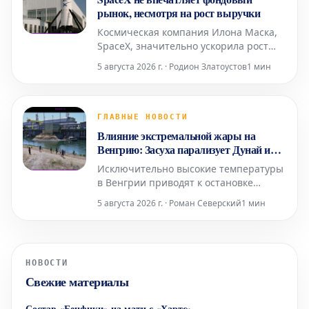
секторе.
рынок, несмотря на рост выручки
Космическая компания Илона Маска,
SpaceX, значительно ускорила рост
своей выручки, однако продолжает
5 августа 2026 г. · Родион Златоустов
1 мин
демонстрировать убытки. Эта
финансовая ситуация приводит к
падению курса ее акций, при этом на
фондовом рынке ожидается еще одно
ГЛАВНЫЕ НОВОСТИ
важное событие.
Влияние экстремальной жары на
Венгрию: Засуха парализует Дунай и
угрожает энергетике
Исключительно высокие температуры
в Венгрии приводят к остановке
судоходства по Дунаю и создают
5 августа 2026 г. · Роман Северский
1 мин
угрозу перегрузки национальной
электросети. Специалисты смогли
временно сохранить работу атомной
электростанции Пакш, снизив ее
НОВОСТИ
потребности в охлаждающей воде.
Свежие материалы
Состав «Бенфики» на матч с «Хартс»