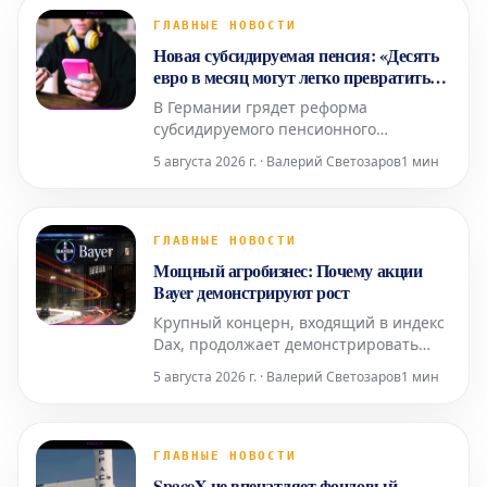
некоторые другие руководители
покидают компанию полностью. Эти
ГЛАВНЫЕ НОВОСТИ
кадровые перестановки вызывают
Новая субсидируемая пенсия: «Десять
множество вопросов в индустрии и
евро в месяц могут легко превратиться
уже успели обеспо
в пятизначные суммы»
В Германии грядет реформа
субсидируемого пенсионного
обеспечения. Помимо этого,
5 августа 2026 г. · Валерий Светозаров
1 мин
коалиционное правительство по-
прежнему планирует внедрить так
называемую «пенсию раннего старта»
для детей. Возникает вопрос: как эти
ГЛАВНЫЕ НОВОСТИ
две инициативы соотносятся друг с
Мощный агробизнес: Почему акции
другом?
Bayer демонстрируют рост
Крупный концерн, входящий в индекс
Dax, продолжает демонстрировать
уверенный восходящий тренд. После
5 августа 2026 г. · Валерий Светозаров
1 мин
недавнего благоприятного судебного
решения по делу о глифосате,
операционная деятельность компании
показывает устойчивые показатели,
ГЛАВНЫЕ НОВОСТИ
особенно в её сельскохозяйственном
SpaceX не впечатляет фондовый