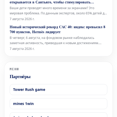
открывается в Сантьяго, чтобы стимулировать
свободную игру вдали от экранов
Ваши дети проводят много времени за экранами? Это
мировая проблема. По данным экспертов, около 65% детей до
12 лет ежедневно проводят перед экранами более трех часов,
7 августа 2026 г.
что значительно превышает рекомендованный предел в 1-2
Новый исторический рекорд CAC 40: индекс превысил 8
часа. В поисках способов отвлечь, особенно детей, от
700 пунктов, Hermès лидирует
цифрового мира,
В четверг, 6 августа, на фондовом рынке наблюдалась
заметная активность, приведшая к новым достижениям.
Французский биржевой индекс CAC 40 достиг
7 августа 2026 г.
беспрецедентного уровня, преодолев отметку в 8 700 пунктов.
Среди компаний, показавших выдающиеся результаты,
особенно отличился люксовый бренд Hermè
МЕНЮ
Партнёры
Tower Rush game
mines 1win