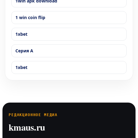
1win apk download
1 win coin flip
1xbet
Серия А
1xbet
РЕДАКЦИОННОЕ МЕДИА
kmaus.ru