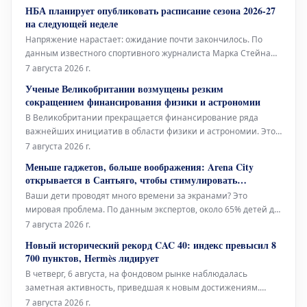
достижение является важным шагом на пути к разработке
НБА планирует опубликовать расписание сезона 2026-27
устойчивых квантовых технологий, работающих на основе
на следующей неделе
возобновляемых источников эн
Напряжение нарастает: ожидание почти закончилось. По
данным известного спортивного журналиста Марка Стейна
из The Stein Line, Национальная баскетбольная ассоциация
7 августа 2026 г.
(НБА) намерена опубликовать полное расписание
Ученые Великобритании возмущены резким
регулярного сезона 2026-27 где-то на следующей неделе. Это
сокращением финансирования физики и астрономии
не является неожид
В Великобритании прекращается финансирование ряда
важнейших инициатив в области физики и астрономии. Это
затронет поддержку будущего эксперимента в ЦЕРН, а также
7 августа 2026 г.
дальнейшую эксплуатацию легендарного телескопа Ловелла
Меньше гаджетов, больше воображения: Arena City
– всемирно признанного инструмента.
открывается в Сантьяго, чтобы стимулировать
свободную игру вдали от экранов
Ваши дети проводят много времени за экранами? Это
мировая проблема. По данным экспертов, около 65% детей до
12 лет ежедневно проводят перед экранами более трех часов,
7 августа 2026 г.
что значительно превышает рекомендованный предел в 1-2
Новый исторический рекорд CAC 40: индекс превысил 8
часа. В поисках способов отвлечь, особенно детей, от
700 пунктов, Hermès лидирует
цифрового мира,
В четверг, 6 августа, на фондовом рынке наблюдалась
заметная активность, приведшая к новым достижениям.
Французский биржевой индекс CAC 40 достиг
7 августа 2026 г.