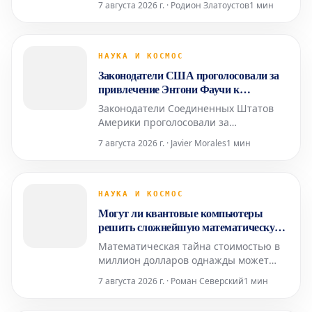
7 августа 2026 г. · Родион Златоустов
1 мин
солнечное излучение для генерации
квантово-запутанных фотонов. Это
достижение является важным шагом
на пути к разработке устойчивых
НАУКА И КОСМОС
квантовых технологий, работающих на
Законодатели США проголосовали за
основе возобновляемых источников эн
привлечение Энтони Фаучи к
ответственности за неуважение к
Законодатели Соединенных Штатов
Конгрессу
Америки проголосовали за
привлечение доктора Энтони Фаучи,
7 августа 2026 г. · Javier Morales
1 мин
бывшего главного медицинского
советника президента Джо Байдена, к
ответственности за неуважение к
Конгрессу. Ранее доктор Фаучи
НАУКА И КОСМОС
занимал должность главного
Могут ли квантовые компьютеры
медицинского советника при
решить сложнейшую математическую
президенте Джо Бай
задачу?
Математическая тайна стоимостью в
миллион долларов однажды может
быть разгадана в физической
7 августа 2026 г. · Роман Северский
1 мин
лаборатории. Новое научное
исследование приближает эту