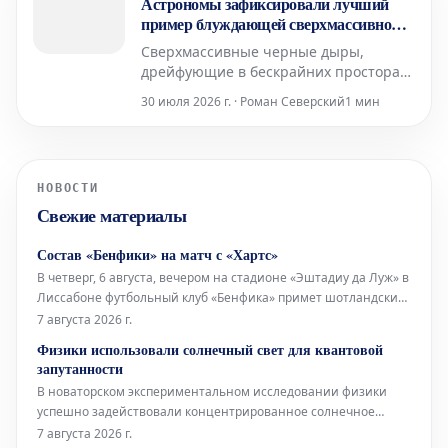
Астрономы зафиксировали лучший
металлический сплав, который
пример блуждающей сверхмассивной
никогда ранее не встречался.
черной дыры
Сверхмассивные черные дыры,
дрейфующие в бескрайних просторах
космоса, обычно невидимы. Их
30 июля 2026 г. · Роман Северский
1 мин
присутствие становится заметным
только тогда, когда они поглощают
звезды.
НОВОСТИ
Свежие материалы
Состав «Бенфики» на матч с «Хартс»
В четверг, 6 августа, вечером на стадионе «Эштадиу да Луж» в
Лиссабоне футбольный клуб «Бенфика» примет шотландский
«Хартс» в рамках первого матча третьего квалификационного
7 августа 2026 г.
раунда Лиги Европы. Стартовый состав «Бенфики» Вратарь:
Физики использовали солнечный свет для квантовой
Самуэл Соареш Защитники: Александер Ба
запутанности
В новаторском экспериментальном исследовании физики
успешно задействовали концентрированное солнечное
излучение для генерации квантово-запутанных фотонов. Это
7 августа 2026 г.