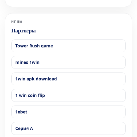
беспрецедентного уровня, преодолев отметку в 8 700 пунктов.
Среди компаний, показавших выдающиеся результаты,
особенно отличился люксовый бренд Hermè
МЕНЮ
Партнёры
Tower Rush game
mines 1win
1win apk download
1 win coin flip
1xbet
Серия А