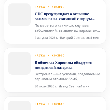
перспективу на один шаг.
НАУКА И КОСМОС
CDC предупреждает о вспышке
сальмонеллы, связанной с перцем
халапеньо в Chipotle и QDOBA
По мере того как число случаев
заболеваний, вызванных паразитами
и связанных с измельченным салатом
7 августа 2026 г. · Валерий Светозаров
1 мин
айсберг, продолжает расти, ведущая
организация общественного
здравоохранения страны выпускает
предупреждение о новом случае
НАУКА И КОСМОС
пищевого отравления.
В обломках Хиросимы обнаружен
невиданный материал
Экстремальные условия, создаваемые
взрывами атомных бомб,
представляют собой своего рода
30 июля 2026 г. · Давид Светлов
1 мин
«неконтролируемые
микроэксперименты». Именно
благодаря таким условиям в Хиросиме
был сформирован и впоследствии
НАУКА И КОСМОС
обнаружен уникальный