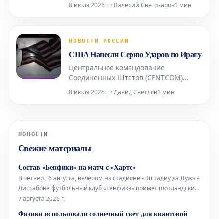
чемпионата мира по футболу 2026
8 июля 2026 г. · Валерий Светозаров
1 мин
года, обыграв команду Колумбии в
драматичной серии пенальти.
Основное и дополнительное время
этой напряженной встречи не
НОВОСТИ РОССИИ
принесли забитых мячей,
США Нанесли Серию Ударов по Ирану
завершившись нулевой ничьей. Исход
Центральное командование
матча определился в посл
Соединенных Штатов (CENTCOM)
объявило о начале серии мощных
8 июля 2026 г. · Давид Светлов
1 мин
ударов по Ирану. Соответствующее
заявление было сделано 7 июля.
Согласно сообщению CENTCOM,
опубликованному в социальной сети X,
НОВОСТИ
американские силы приступили к
Свежие материалы
нанесению этих ударов. Комментируя
текущую
Состав «Бенфики» на матч с «Хартс»
В четверг, 6 августа, вечером на стадионе «Эштадиу да Луж» в
Лиссабоне футбольный клуб «Бенфика» примет шотландский
«Хартс» в рамках первого матча третьего квалификационного
7 августа 2026 г.
раунда Лиги Европы. Стартовый состав «Бенфики» Вратарь:
Физики использовали солнечный свет для квантовой
Самуэл Соареш Защитники: Александер Ба