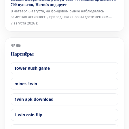
часа. В поисках способов отвлечь, особенно детей, от
700 пунктов, Hermès лидирует
цифрового мира,
В четверг, 6 августа, на фондовом рынке наблюдалась
заметная активность, приведшая к новым достижениям.
Французский биржевой индекс CAC 40 достиг
7 августа 2026 г.
беспрецедентного уровня, преодолев отметку в 8 700 пунктов.
Среди компаний, показавших выдающиеся результаты,
особенно отличился люксовый бренд Hermè
МЕНЮ
Партнёры
Tower Rush game
mines 1win
1win apk download
1 win coin flip