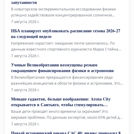
запутанности
В новаторском экспериментальном исследовании физики
успешно задействовали концентрированное солнечное
излучение для генерации квантово-запутанных фотонов. Это
7 августа 2026 г.
достижение является важным шагом на пути к разработке
НБА планирует опубликовать расписание сезона 2026-27
устойчивых квантовых технологий, работающих на основе
на следующей неделе
возобновляемых источников эн
Напряжение нарастает: ожидание почти закончилось. По
данным известного спортивного журналиста Марка Стейна
из The Stein Line, Национальная баскетбольная ассоциация
7 августа 2026 г.
(НБА) намерена опубликовать полное расписание
Ученые Великобритании возмущены резким
регулярного сезона 2026-27 где-то на следующей неделе. Это
сокращением финансирования физики и астрономии
не является неожид
В Великобритании прекращается финансирование ряда
важнейших инициатив в области физики и астрономии. Это
затронет поддержку будущего эксперимента в ЦЕРН, а также
7 августа 2026 г.
дальнейшую эксплуатацию легендарного телескопа Ловелла
Меньше гаджетов, больше воображения: Arena City
– всемирно признанного инструмента.
открывается в Сантьяго, чтобы стимулировать
свободную игру вдали от экранов
Ваши дети проводят много времени за экранами? Это
мировая проблема. По данным экспертов, около 65% детей до
12 лет ежедневно проводят перед экранами более трех часов,
7 августа 2026 г.
что значительно превышает рекомендованный предел в 1-2
Новый исторический рекорд CAC 40: индекс превысил 8