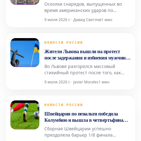
Осколки снарядов, выпущенных во
время американских ударов по
иранскому городу Чабахар, попали в
9 июля 2026 г. · Давид Светлов
1 мин
местную больницу Имама Али.
Сообщается, что медицинское
учреждение оказалось в зоне
поражения после атаки американских
НОВОСТИ РОССИИ
сил на портовые районы Чабахара.
Жители Львова вышли на протест
Ранее в иранских медиа появлялись
после задержания и избиения мужчины
сообщения
ТЦК
Во Львове разгорелся массовый
стихийный протест после того, как
сотрудники Территориального центра
9 июля 2026 г. · Javier Morales
1 мин
комплектования (ТЦК) задержали и
предположительно избили 20-летнего
мужчину. Событие спровоцировало
значительное возмущение среди
НОВОСТИ РОССИИ
горожан. Акция началась днем и к
Швейцария по пенальти победила
ночи переросла в многочисленн
Колумбию и вышла в четвертьфинал
ЧМ-2026
Сборная Швейцарии успешно
преодолела барьер 1/8 финала