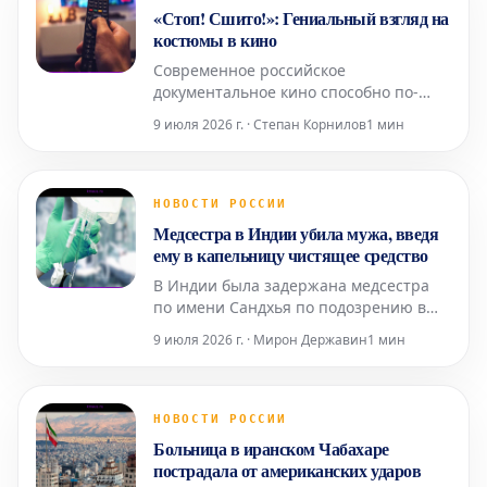
«Стоп! Сшито!»: Гениальный взгляд на
костюмы в кино
Современное российское
документальное кино способно по-
настоящему удивлять и восхищать
9 июля 2026 г. · Степан Корнилов
1 мин
своим качеством. Ярким
подтверждением этому служит проект
«Стоп! Сшито! Костюм в кино»,
транслируемый на канале «Россия-
НОВОСТИ РОССИИ
Культура». Недавно вышедший пятый
Медсестра в Индии убила мужа, введя
сезон этого цикла, который я считаю
ему в капельницу чистящее средство
абсолютны
В Индии была задержана медсестра
по имени Сандхья по подозрению в
убийстве собственного супруга. По
9 июля 2026 г. · Мирон Державин
1 мин
данным следствия, причиной
преступления стали частые
конфликты между Сандхьей и её
мужем Прашантом, вызванные
НОВОСТИ РОССИИ
внебрачной связью женщины.
Больница в иранском Чабахаре
Сообщается, что Сандхья и её
пострадала от американских ударов
любовник Анил изначально