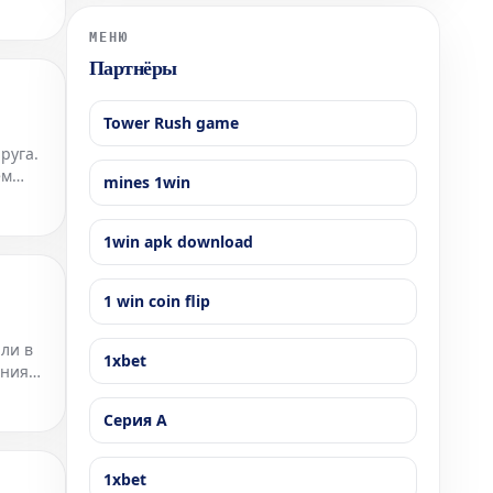
компаний, показавших выдающиеся результаты,
особенно отличился люксовый бренд Hermè
МЕНЮ
Партнёры
Tower Rush game
руга.
ем
mines 1win
нил
1win apk download
1 win coin flip
ли в
1xbet
ения
Серия А
1xbet