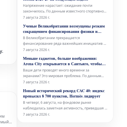
разработке устойчивых квантовых технологий,
Напряжение нарастает: ожидание почти
работающих на основе возобновляемых
закончилось. По данным известного спортивного
источников эн
журналиста Марка Стейна из The Stein Line,
7 августа 2026 г.
Национальная баскетбольная ассоциация (НБА)
Ученые Великобритании возмущены резким
намерена опубликовать полное расписание
сокращением финансирования физики и
регулярного сезона 2026-27 где-то на следующей
астрономии
В Великобритании прекращается
неделе. Это не является неожид
финансирование ряда важнейших инициатив в
области физики и астрономии. Это затронет
7 августа 2026 г.
у.
поддержку будущего эксперимента в ЦЕРН, а
Меньше гаджетов, больше воображения:
также дальнейшую эксплуатацию легендарного
Arena City открывается в Сантьяго, чтобы
телескопа Ловелла – всемирно признанного
стимулировать свободную игру вдали от
Ваши дети проводят много времени за
инструмента.
экранов
экранами? Это мировая проблема. По данным
экспертов, около 65% детей до 12 лет ежедневно
7 августа 2026 г.
проводят перед экранами более трех часов, что
Новый исторический рекорд CAC 40: индекс
значительно превышает рекомендованный
превысил 8 700 пунктов, Hermès лидирует
предел в 1-2 часа. В поисках способов отвлечь,
В четверг, 6 августа, на фондовом рынке
особенно детей, от цифрового мира,
наблюдалась заметная активность, приведшая к
новым достижениям. Французский биржевой
7 августа 2026 г.
оим
индекс CAC 40 достиг беспрецедентного уровня,
уемый
преодолев отметку в 8 700 пунктов. Среди