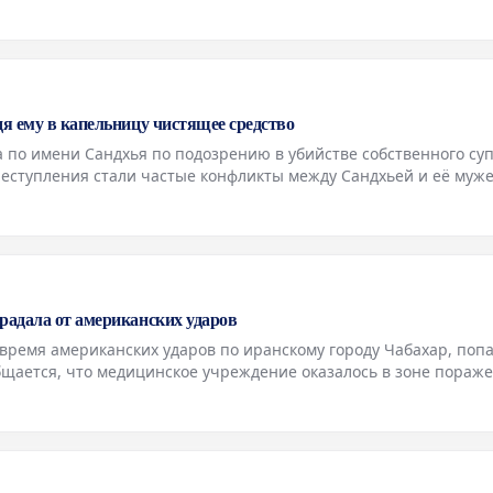
авно вышедший пятый сезон этого цикла, который я считаю
дя ему в капельницу чистящее средство
 по имени Сандхья по подозрению в убийстве собственного суп
еступления стали частые конфликты между Сандхьей и её муж
 связью женщины. Сообщается, что Сандхья и её любовник А
радала от американских ударов
время американских ударов по иранскому городу Чабахар, попа
щается, что медицинское учреждение оказалось в зоне пораж
портовые районы Чабахара. Ранее в иранских медиа появлялись