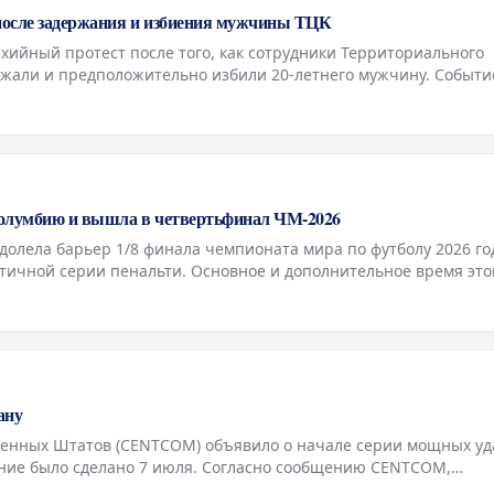
после задержания и избиения мужчины ТЦК
хийный протест после того, как сотрудники Территориального
ржали и предположительно избили 20-летнего мужчину. Событи
ущение среди горожан. Акция началась днем и к ночи перерос
Колумбию и вышла в четвертьфинал ЧМ-2026
лела барьер 1/8 финала чемпионата мира по футболу 2026 го
тичной серии пенальти. Основное и дополнительное время это
 забитых мячей, завершившись нулевой ничьей. Исход матча
ану
енных Штатов (CENTCOM) объявило о начале серии мощных уд
ение было сделано 7 июля. Согласно сообщению CENTCOM,
и X, американские силы приступили к нанесению этих ударов.