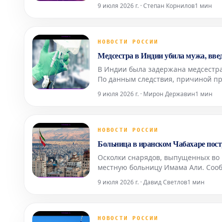
на канале «Россия-Культура». Нед
9 июля 2026 г. · Степан Корнилов
1 мин
абсолютны
НОВОСТИ РОССИИ
Медсестра в Индии убила мужа, вве
В Индии была задержана медсестра
По данным следствия, причиной пр
Прашантом, вызванные внебрачной
9 июля 2026 г. · Мирон Державин
1 мин
изначально
НОВОСТИ РОССИИ
Больница в иранском Чабахаре пост
Осколки снарядов, выпущенных во 
местную больницу Имама Али. Сооб
после атаки американских сил на 
9 июля 2026 г. · Давид Светлов
1 мин
сообщения
НОВОСТИ РОССИИ