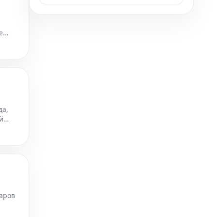
е
ла в
да,
й
аров