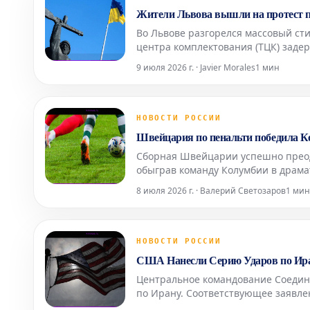
Жители Львова вышли на протест 
Во Львове разгорелся массовый сти
центра комплектования (ТЦК) заде
спровоцировало значительное возм
9 июля 2026 г. · Javier Morales
1 мин
многочисленн
НОВОСТИ РОССИИ
Швейцария по пенальти победила 
Сборная Швейцарии успешно преодо
обыграв команду Колумбии в драма
напряженной встречи не принесли
8 июля 2026 г. · Валерий Светозаров
1 мин
определился в посл
НОВОСТИ РОССИИ
США Нанесли Серию Ударов по Ир
Центральное командование Соедин
по Ирану. Соответствующее заявл
опубликованному в социальной сет