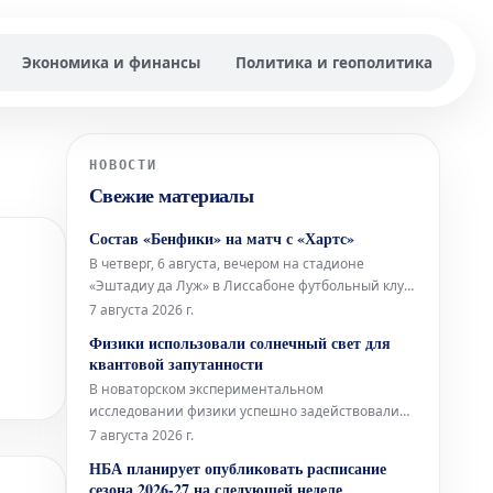
Экономика и финансы
Политика и геополитика
НОВОСТИ
Свежие материалы
Состав «Бенфики» на матч с «Хартс»
В четверг, 6 августа, вечером на стадионе
«Эштадиу да Луж» в Лиссабоне футбольный клуб
«Бенфика» примет шотландский «Хартс» в рамках
7 августа 2026 г.
первого матча третьего квалификационного
Физики использовали солнечный свет для
раунда Лиги Европы. Стартовый состав
квантовой запутанности
«Бенфики» Вратарь: Самуэл Соареш Защитники:
В новаторском экспериментальном
Александер Ба
исследовании физики успешно задействовали
концентрированное солнечное излучение для
7 августа 2026 г.
генерации квантово-запутанных фотонов. Это
НБА планирует опубликовать расписание
достижение является важным шагом на пути к
сезона 2026-27 на следующей неделе