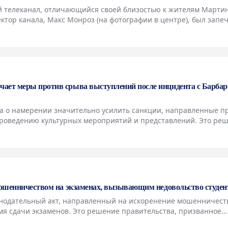
ый телеканал, отличающийся своей близостью к жителям Марти
ектор канала, Макс Монроз (на фотографии в центре), был запе
нг-Картером и Даниэль Марселин.
ает меры против срыва выступлений после инцидента с Барбар
а о намерении значительно усилить санкции, направленные п
проведению культурных мероприятий и представлений. Это ре
ваемого «дела Барбары Бутч», которое привлекло широкое
мошенничеством на экзаменах, вызывающим недовольство студен
онодательный акт, направленный на искоренение мошенничест
мя сдачи экзаменов. Это решение правительства, призванное
 образовательного процесса, столкнулось с серьезной критико