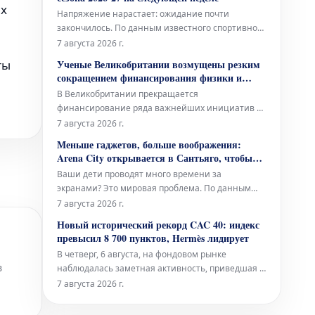
разработке устойчивых квантовых технологий,
ях
Напряжение нарастает: ожидание почти
работающих на основе возобновляемых
закончилось. По данным известного спортивного
источников эн
журналиста Марка Стейна из The Stein Line,
7 августа 2026 г.
Национальная баскетбольная ассоциация (НБА)
Ученые Великобритании возмущены резким
ты
намерена опубликовать полное расписание
сокращением финансирования физики и
регулярного сезона 2026-27 где-то на следующей
астрономии
В Великобритании прекращается
неделе. Это не является неожид
финансирование ряда важнейших инициатив в
области физики и астрономии. Это затронет
7 августа 2026 г.
поддержку будущего эксперимента в ЦЕРН, а
Меньше гаджетов, больше воображения:
также дальнейшую эксплуатацию легендарного
Arena City открывается в Сантьяго, чтобы
телескопа Ловелла – всемирно признанного
стимулировать свободную игру вдали от
Ваши дети проводят много времени за
инструмента.
экранов
экранами? Это мировая проблема. По данным
экспертов, около 65% детей до 12 лет ежедневно
7 августа 2026 г.
проводят перед экранами более трех часов, что
Новый исторический рекорд CAC 40: индекс
значительно превышает рекомендованный
превысил 8 700 пунктов, Hermès лидирует
предел в 1-2 часа. В поисках способов отвлечь,
В четверг, 6 августа, на фондовом рынке
особенно детей, от цифрового мира,
в
наблюдалась заметная активность, приведшая к
новым достижениям. Французский биржевой
7 августа 2026 г.
индекс CAC 40 достиг беспрецедентного уровня,
преодолев отметку в 8 700 пунктов. Среди