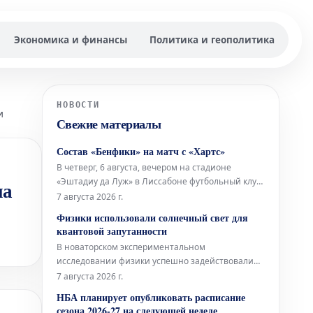
Экономика и финансы
Политика и геополитика
НОВОСТИ
и
Свежие материалы
Состав «Бенфики» на матч с «Хартс»
В четверг, 6 августа, вечером на стадионе
«Эштадиу да Луж» в Лиссабоне футбольный клуб
на
«Бенфика» примет шотландский «Хартс» в рамках
7 августа 2026 г.
первого матча третьего квалификационного
Физики использовали солнечный свет для
раунда Лиги Европы. Стартовый состав
квантовой запутанности
«Бенфики» Вратарь: Самуэл Соареш Защитники:
В новаторском экспериментальном
Александер Ба
исследовании физики успешно задействовали
концентрированное солнечное излучение для
7 августа 2026 г.
генерации квантово-запутанных фотонов. Это
НБА планирует опубликовать расписание
достижение является важным шагом на пути к
сезона 2026-27 на следующей неделе