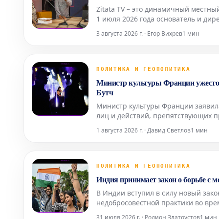
Zitata TV – это динамичный местн
1 июля 2026 года основатель и дир
рядом с ведущими Жераром Дорвли
3 августа 2026 г. · Егор Вихрев
1 мин
ПОЛИТИКА И ГЕОПОЛИТИКА
Министр культуры Франции ужесточ
Бутч
Министр культуры Франции заявил
лиц и действий, препятствующих 
стало прямым следствием так назы
1 августа 2026 г. · Давид Светлов
1 мин
общественное внимани
ПОЛИТИКА И ГЕОПОЛИТИКА
Индия принимает закон о борьбе с 
В Индии вступил в силу новый зак
недобросовестной практики во вре
повысить честность и прозрачность
31 июля 2026 г. · Родион Златоустов
1 мин