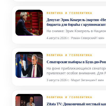
ПОЛИТИКА И ГЕОПОЛИТИКА
Депутат Эрик Кокерель (партия «Н
бюджета для борьбы с крупномасш
На снимке: Эрик Кокерель в Национ
4 августа 2026 г. · Роман Северский
1 мин
ПОЛИТИКА И ГЕОПОЛИТИКА
Сенаторские выборы в Буш-дю-Рон:
На фоне приближающихся сенаторс
привлекает особое внимание. Для 
Лазурный Берег, эта предвыборная
3 августа 2026 г. · Марат Зиганшин
1 мин
Политическая атмосфер
ПОЛИТИКА И ГЕОПОЛИТИКА
Zitata TV: Динамичный местный ка