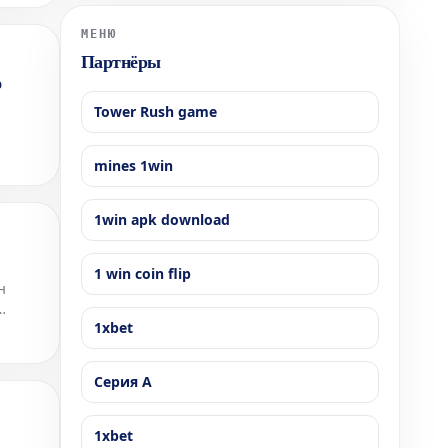
компаний, показавших выдающиеся результаты,
особенно отличился люксовый бренд Hermè
МЕНЮ
Партнёры
о
Tower Rush game
mines 1win
1win apk download
1 win coin flip
н
1xbet
Серия А
1xbet