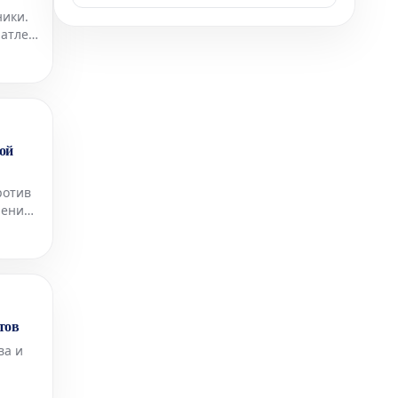
ники.
чатлен
ой
ротив
шение
тов
ва и
й и