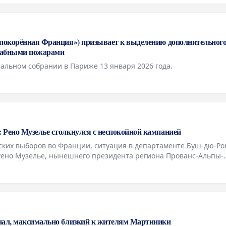
епокорённая Франция») призывает к выделению дополнительног
табными пожарами
альном собрании в Париже 13 января 2026 года.
 Рено Музелье столкнулся с неспокойной кампанией
ких выборов во Франции, ситуация в департаменте Буш-дю-Ро
Рено Музелье, нынешнего президента региона Прованс-Альпы-
 кампания оказалась на редкость бурной и полной вызовов.
нал, максимально близкий к жителям Мартиники