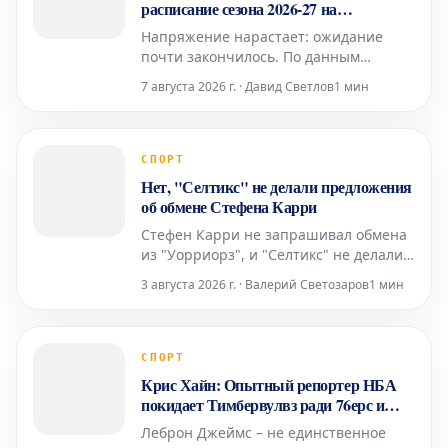
расписание сезона 2026-27 на
следующей неделе
Напряжение нарастает: ожидание
почти закончилось. По данным
известного спортивного журналиста
7 августа 2026 г. · Давид Светлов
1 мин
Марка Стейна из The Stein Line,
Национальная баскетбольная
ассоциация (НБА) намерена
опубликовать полное расписание
СПОРТ
регулярного сезона 2026-27 где-то на
Нет, "Селтикс" не делали предложения
следующей неделе. Это не является
об обмене Стефена Карри
неожид
Стефен Карри не запрашивал обмена
из "Уорриорз", и "Селтикс" не делали
ему официального предложения.
3 августа 2026 г. · Валерий Светозаров
1 мин
Добро пожаловать в август в НБА –
время слухов и спекуляций. Как
пояснил Шон Девенеи из Heavy Sports,
недавние спекуляции вокруг Карри
СПОРТ
начались с гипотетического заявления
Крис Хайн: Опытный репортер НБА
репортера "Сел
покидает Тимбервулвз ради 76ерс и
Леброна Джеймса
Леброн Джеймс – не единственное