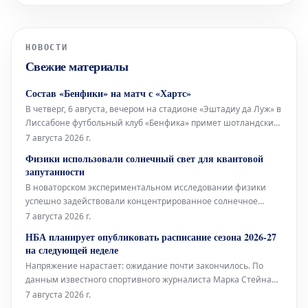
Адамс из Hoops Rumors, все 30
игроков, выбранных в первом раунде,
официально подписали свои
НОВОСТИ
соглашения новичков. При этом из 30
Свежие материалы
игроков второго раунда кон
Состав «Бенфики» на матч с «Хартс»
В четверг, 6 августа, вечером на стадионе «Эштадиу да Луж» в
Лиссабоне футбольный клуб «Бенфика» примет шотландский
«Хартс» в рамках первого матча третьего квалификационного
7 августа 2026 г.
раунда Лиги Европы. Стартовый состав «Бенфики» Вратарь:
Физики использовали солнечный свет для квантовой
Самуэл Соареш Защитники: Александер Ба
запутанности
В новаторском экспериментальном исследовании физики
успешно задействовали концентрированное солнечное
излучение для генерации квантово-запутанных фотонов. Это
7 августа 2026 г.
достижение является важным шагом на пути к разработке
НБА планирует опубликовать расписание сезона 2026-27
устойчивых квантовых технологий, работающих на основе
на следующей неделе
возобновляемых источников эн
Напряжение нарастает: ожидание почти закончилось. По
данным известного спортивного журналиста Марка Стейна
из The Stein Line, Национальная баскетбольная ассоциация
7 августа 2026 г.
(НБА) намерена опубликовать полное расписание