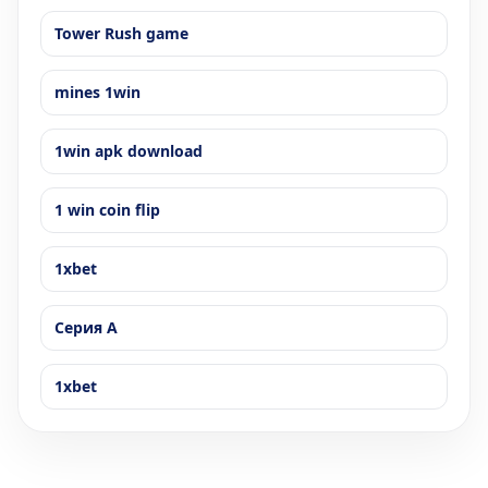
Tower Rush game
mines 1win
1win apk download
1 win coin flip
1xbet
Серия А
1xbet