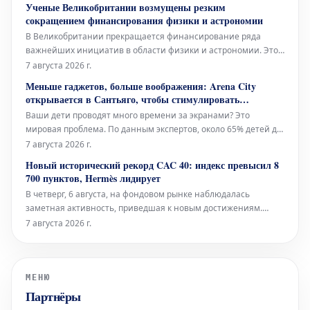
Ученые Великобритании возмущены резким
регулярного сезона 2026-27 где-то на следующей неделе. Это
сокращением финансирования физики и астрономии
не является неожид
В Великобритании прекращается финансирование ряда
важнейших инициатив в области физики и астрономии. Это
затронет поддержку будущего эксперимента в ЦЕРН, а также
7 августа 2026 г.
дальнейшую эксплуатацию легендарного телескопа Ловелла
Меньше гаджетов, больше воображения: Arena City
– всемирно признанного инструмента.
открывается в Сантьяго, чтобы стимулировать
свободную игру вдали от экранов
Ваши дети проводят много времени за экранами? Это
мировая проблема. По данным экспертов, около 65% детей до
12 лет ежедневно проводят перед экранами более трех часов,
7 августа 2026 г.
что значительно превышает рекомендованный предел в 1-2
Новый исторический рекорд CAC 40: индекс превысил 8
часа. В поисках способов отвлечь, особенно детей, от
700 пунктов, Hermès лидирует
цифрового мира,
В четверг, 6 августа, на фондовом рынке наблюдалась
заметная активность, приведшая к новым достижениям.
Французский биржевой индекс CAC 40 достиг
7 августа 2026 г.
беспрецедентного уровня, преодолев отметку в 8 700 пунктов.
Среди компаний, показавших выдающиеся результаты,
особенно отличился люксовый бренд Hermè
МЕНЮ
Партнёры