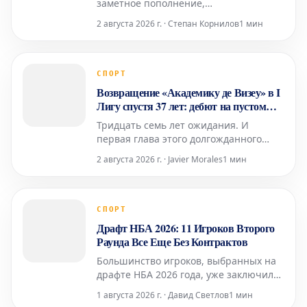
заметное пополнение,
направляющееся в Филадельфию в
2 августа 2026 г. · Степан Корнилов
1 мин
это межсезонье. Опытный репортер
НБА Крис Хайн в пятницу объявил о
своем уходе из Minnesota Star Tribune,
где он восемь лет освещал жизнь
СПОРТ
команды «Миннесота Тимбервулвз»,
Возвращение «Академику де Визеу» в I
чтобы присоединиться к Philadelphia
Лигу спустя 37 лет: дебют на пустом
стадионе
Тридцать семь лет ожидания. И
первая глава этого долгожданного
возвращения будет написана в
2 августа 2026 г. · Javier Morales
1 мин
необычных обстоятельствах. Поездка в
Лиссабон, чтобы встретиться с
«Бенфикой» в первом туре сезона
2026/27, пройдет за закрытыми
СПОРТ
дверями, без болельщиков с обеих
Драфт НБА 2026: 11 Игроков Второго
сторон. Это подтвердил сам «Бенфика»
Раунда Все Еще Без Контрактов
Большинство игроков, выбранных на
драфте НБА 2026 года, уже заключили
свои первые профессиональные
1 августа 2026 г. · Давид Светлов
1 мин
контракты. Как подробно сообщил Люк