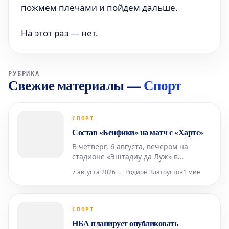
пожмем плечами и пойдем дальше.
На этот раз — нет.
РУБРИКА
Свежие материалы
—
Спорт
СПОРТ
Состав «Бенфики» на матч с «Хартс»
В четверг, 6 августа, вечером на
стадионе «Эштадиу да Луж» в
Лиссабоне футбольный клуб
7 августа 2026 г. · Родион Златоустов
1 мин
«Бенфика» примет шотландский
«Хартс» в рамках первого матча
третьего квалификационного раунда
Лиги Европы. Стартовый состав
СПОРТ
«Бенфики» Вратарь: Самуэл Соареш
НБА планирует опубликовать
Защитники: Александер Ба