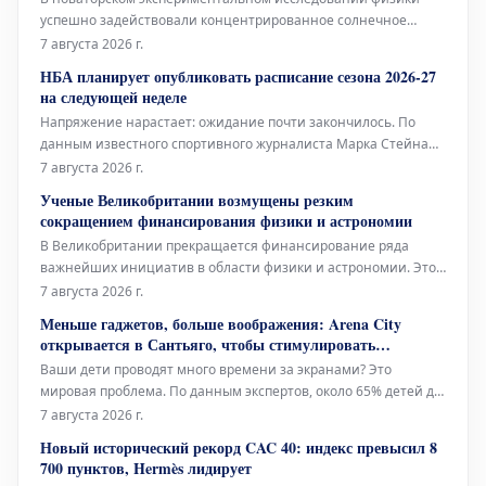
успешно задействовали концентрированное солнечное
излучение для генерации квантово-запутанных фотонов. Это
7 августа 2026 г.
достижение является важным шагом на пути к разработке
НБА планирует опубликовать расписание сезона 2026-27
устойчивых квантовых технологий, работающих на основе
на следующей неделе
возобновляемых источников эн
Напряжение нарастает: ожидание почти закончилось. По
данным известного спортивного журналиста Марка Стейна
из The Stein Line, Национальная баскетбольная ассоциация
7 августа 2026 г.
(НБА) намерена опубликовать полное расписание
Ученые Великобритании возмущены резким
регулярного сезона 2026-27 где-то на следующей неделе. Это
сокращением финансирования физики и астрономии
не является неожид
В Великобритании прекращается финансирование ряда
важнейших инициатив в области физики и астрономии. Это
затронет поддержку будущего эксперимента в ЦЕРН, а также
7 августа 2026 г.
дальнейшую эксплуатацию легендарного телескопа Ловелла
Меньше гаджетов, больше воображения: Arena City
– всемирно признанного инструмента.
открывается в Сантьяго, чтобы стимулировать
свободную игру вдали от экранов
Ваши дети проводят много времени за экранами? Это
мировая проблема. По данным экспертов, около 65% детей до
12 лет ежедневно проводят перед экранами более трех часов,
7 августа 2026 г.
что значительно превышает рекомендованный предел в 1-2
Новый исторический рекорд CAC 40: индекс превысил 8
часа. В поисках способов отвлечь, особенно детей, от
700 пунктов, Hermès лидирует
цифрового мира,