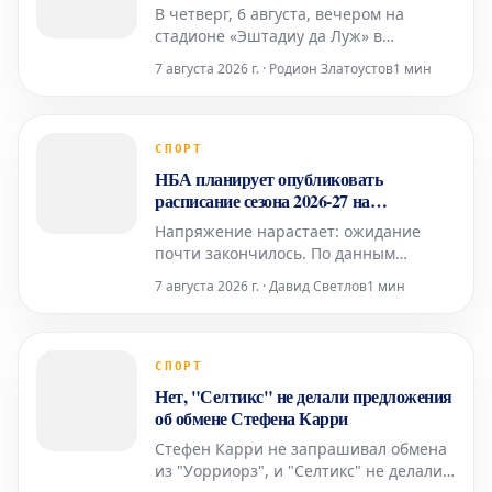
В четверг, 6 августа, вечером на
стадионе «Эштадиу да Луж» в
Лиссабоне футбольный клуб
7 августа 2026 г. · Родион Златоустов
1 мин
«Бенфика» примет шотландский
«Хартс» в рамках первого матча
третьего квалификационного раунда
Лиги Европы. Стартовый состав
СПОРТ
«Бенфики» Вратарь: Самуэл Соареш
НБА планирует опубликовать
Защитники: Александер Ба
расписание сезона 2026-27 на
следующей неделе
Напряжение нарастает: ожидание
почти закончилось. По данным
известного спортивного журналиста
7 августа 2026 г. · Давид Светлов
1 мин
Марка Стейна из The Stein Line,
Национальная баскетбольная
ассоциация (НБА) намерена
опубликовать полное расписание
СПОРТ
регулярного сезона 2026-27 где-то на
Нет, "Селтикс" не делали предложения
следующей неделе. Это не является
об обмене Стефена Карри
неожид
Стефен Карри не запрашивал обмена
из "Уорриорз", и "Селтикс" не делали