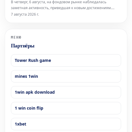
В четверг, 6 августа, на фондовом рынке наблюдалась
заметная активность, приведшая к новым достижениям.
Французский биржевой индекс CAC 40 достиг
7 августа 2026 г.
беспрецедентного уровня, преодолев отметку в 8 700 пунктов.
Среди компаний, показавших выдающиеся результаты,
особенно отличился люксовый бренд Hermè
МЕНЮ
Партнёры
Tower Rush game
mines 1win
1win apk download
1 win coin flip
1xbet