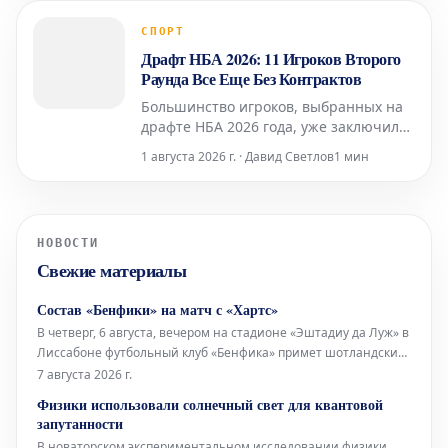
«Бенфикой» в первом туре сезона
2026/27, пройдет за закрытыми
СПОРТ
дверями, без болельщиков с обеих
Драфт НБА 2026: 11 Игроков Второго
сторон. Это подтвердил сам «Бенфика»
Раунда Все Еще Без Контрактов
Большинство игроков, выбранных на
драфте НБА 2026 года, уже заключили
свои первые профессиональные
1 августа 2026 г. · Давид Светлов
1 мин
контракты. Как подробно сообщил Люк
Адамс из Hoops Rumors, все 30
игроков, выбранных в первом раунде,
официально подписали свои
НОВОСТИ
соглашения новичков. При этом из 30
Свежие материалы
игроков второго раунда кон
Состав «Бенфики» на матч с «Хартс»
В четверг, 6 августа, вечером на стадионе «Эштадиу да Луж» в
Лиссабоне футбольный клуб «Бенфика» примет шотландский
«Хартс» в рамках первого матча третьего квалификационного
7 августа 2026 г.
раунда Лиги Европы. Стартовый состав «Бенфики» Вратарь:
Физики использовали солнечный свет для квантовой
Самуэл Соареш Защитники: Александер Ба
запутанности
В новаторском экспериментальном исследовании физики