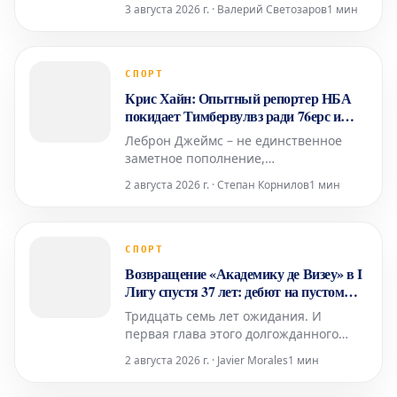
ему официального предложения.
3 августа 2026 г. · Валерий Светозаров
1 мин
Добро пожаловать в август в НБА –
время слухов и спекуляций. Как
пояснил Шон Девенеи из Heavy Sports,
недавние спекуляции вокруг Карри
СПОРТ
начались с гипотетического заявления
Крис Хайн: Опытный репортер НБА
репортера "Сел
покидает Тимбервулвз ради 76ерс и
Леброна Джеймса
Леброн Джеймс – не единственное
заметное пополнение,
направляющееся в Филадельфию в
2 августа 2026 г. · Степан Корнилов
1 мин
это межсезонье. Опытный репортер
НБА Крис Хайн в пятницу объявил о
своем уходе из Minnesota Star Tribune,
где он восемь лет освещал жизнь
СПОРТ
команды «Миннесота Тимбервулвз»,
Возвращение «Академику де Визеу» в I
чтобы присоединиться к Philadelphia
Лигу спустя 37 лет: дебют на пустом
стадионе
Тридцать семь лет ожидания. И
первая глава этого долгожданного
возвращения будет написана в
2 августа 2026 г. · Javier Morales
1 мин
необычных обстоятельствах. Поездка в
Лиссабон, чтобы встретиться с