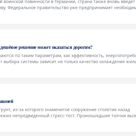
й воинской повинности в Германии, страна также вновь введет
иву. Федеральное правительство уже предпринимает необходи
от случай. Однако, эти приготовления вызывают возражения и
 дешёвое решение может оказаться дорогим?
ются по таким параметрам, как эффективность, энергопотреб
т выбора системы зависит не только качество охлаждения жил
 городской климат и используемые хладагенты.
башней
рунт, из-за которого знаменитое сооружение столетия назад
режил непредвиденный стресс-тест. Произошедшие толчки выз