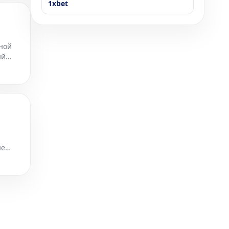
1xbet
ной
ый
ые