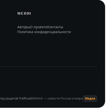
МЕНЮ
Авторы
О проекте
Контакты
Политика конфиденциальности
KMAUS — новости России и мира
под защитой Trafficveil
Медиа