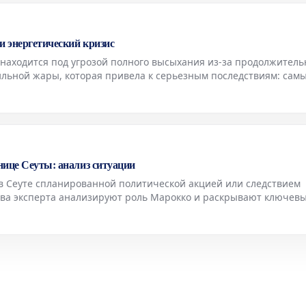
 и энергетический кризис
 находится под угрозой полного высыхания из-за продолжитель
сильной жары, которая привела к серьезным последствиям: сам
аны был остановлен из-за критически низкого уровня воды.
нице Сеуты: анализ ситуации
в Сеуте спланированной политической акцией или следствием
Два эксперта анализируют роль Марокко и раскрывают ключев
овлияли на развитие ситуации.