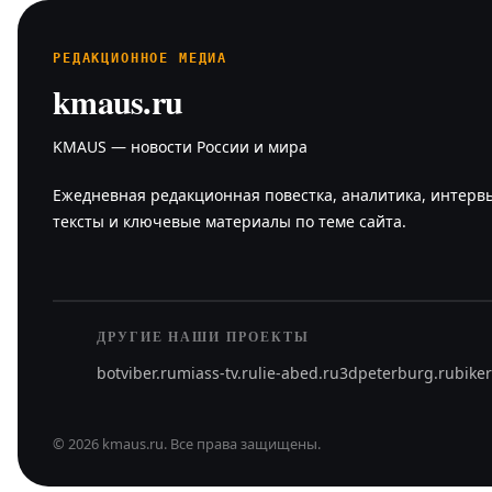
РЕДАКЦИОННОЕ МЕДИА
kmaus.ru
KMAUS — новости России и мира
Ежедневная редакционная повестка, аналитика, интерв
тексты и ключевые материалы по теме сайта.
ДРУГИЕ НАШИ ПРОЕКТЫ
botviber.ru
miass-tv.ru
lie-abed.ru
3dpeterburg.ru
bike
©
2026
kmaus.ru
.
Все права защищены.