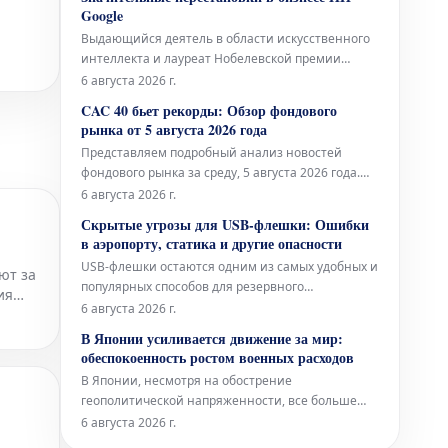
Google
Выдающийся деятель в области искусственного
интеллекта и лауреат Нобелевской премии
Демис Хассабис принимает на себя новые
6 августа 2026 г.
обязанности. В то же время, некоторые другие
CAC 40 бьет рекорды: Обзор фондового
руководители покидают компанию полностью.
рынка от 5 августа 2026 года
Эти кадровые перестановки вызывают
Представляем подробный анализ новостей
множество вопросов в индустрии и уже успели
фондового рынка за среду, 5 августа 2026 года.
обеспо
Индекс CAC 40 демонстрирует выдающиеся
6 августа 2026 г.
результаты, достигая рекордных уровней и
Скрытые угрозы для USB-флешки: Ошибки
отмечая значительный день для инвесторов.
в аэропорту, статика и другие опасности
Этот обзор поможет понять ключевые
USB-флешки остаются одним из самых удобных и
тенденции, влияющие на текущее состояние
ют за
популярных способов для резервного
рынка.
ия
копирования и переноса файлов. Однако, будучи
6 августа 2026 г.
компактными электронными компонентами, они
В Японии усиливается движение за мир:
крайне уязвимы к неправильному
обеспокоенность ростом военных расходов
использованию, физическим повреждениям и
В Японии, несмотря на обострение
воздействию окружающей среды. Чтобы
геополитической напряженности, все больше
предотвратить внезапну
граждан выступают за последовательное
6 августа 2026 г.
разоружение. Люди выражают серьезную