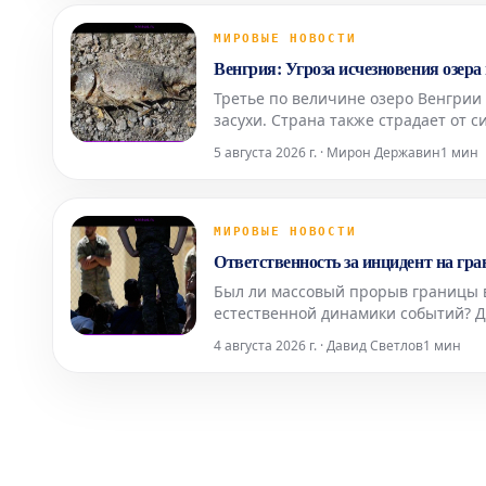
МИРОВЫЕ НОВОСТИ
Венгрия: Угроза исчезновения озера
Третье по величине озеро Венгрии
засухи. Страна также страдает от 
важный энергетический объект стр
5 августа 2026 г. · Мирон Державин
1 мин
МИРОВЫЕ НОВОСТИ
Ответственность за инцидент на гра
Был ли массовый прорыв границы 
естественной динамики событий? 
факторы, которые действительно п
4 августа 2026 г. · Давид Светлов
1 мин