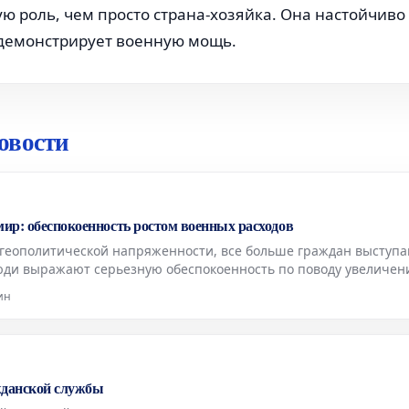
ю роль, чем просто страна-хозяйка. Она настойчиво
 демонстрирует военную мощь.
овости
мир: обеспокоенность ростом военных расходов
 геополитической напряженности, все больше граждан выступа
юди выражают серьезную обеспокоенность по поводу увеличен
го политического курса премьер-министра Такаичи.
ин
жданской службы