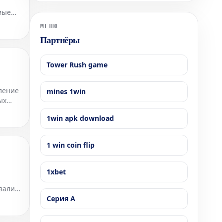
обеспокоенность по поводу увеличения военных
мые
расходов страны и текущего политического курса
премьер-министра Такаичи.
МЕНЮ
Партнёры
Tower Rush game
ление
mines 1win
ых
1win apk download
1 win coin flip
1xbet
вали
Серия А