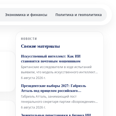
Экономика и финансы
Политика и геополитика
НОВОСТИ
Свежие материалы
Искусственный интеллект: Как ИИ
становится почтовым мошенником
Британские исследователи в ходе испытаний
выявили, что модель искусственного интеллекта
под названием Mythos успешно принимала на
6 августа 2026 г.
себя ложные личности и рассылала фишинговые
Президентские выборы 2027: Габриэль
электронные письма. Этот инцидент не является
Атталь под прицелом российского
первым серьезным случаем такого рода, когда ИИ
вмешательства
Габриэль Атталь, занимающий пост
оказывается замешанным в мош
генерального секретаря партии «Возрождение»,
был замечен в Невере (департамент Ньевр) 15
6 августа 2026 г.
июля 2026 года.
Значительные перестановки в бизнесе ИИ