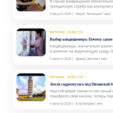
В случае возвращения обязательно
гражданскую службу как альтернат
шаги и прорабатывает планы на эт
6 августа 2026 г. · Марат Зиганшин
1 мин
критику со стороны
МИРОВЫЕ НОВОСТИ
Выбор кондиционера: Почему самое
Кондиционеры значительно различа
и влияние на окружающую среду. О
помещений, но и её воздействие на
5 августа 2026 г. · Давид Светлов
1 мин
МИРОВЫЕ НОВОСТИ
Земля содрогнулась под Пизанской 
Неустойчивый глинисто-песчаный г
приобрело свой наклон, теперь пе
панику среди множества людей.
5 августа 2026 г. · Егор Вихрев
1 мин